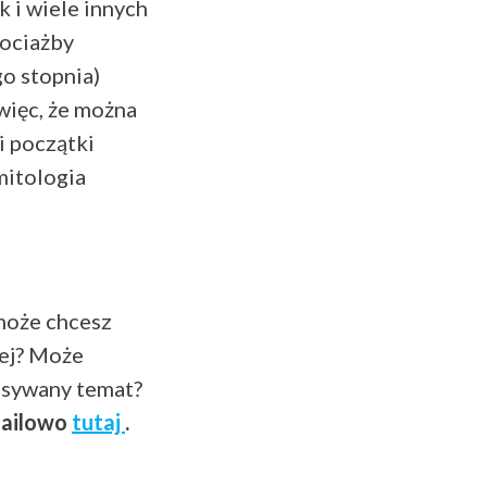
k i wiele innych
hociażby
o stopnia)
więc, że można
i początki
mitologia
 może chcesz
iej? Może
pisywany temat?
mailowo
tutaj
.