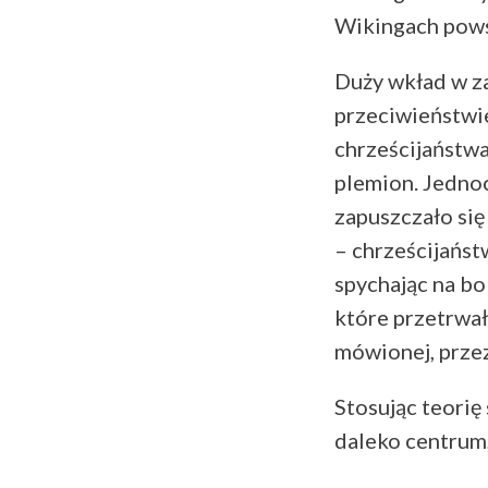
Wikingach powst
Duży wkład w za
przeciwieństwi
chrześcijaństwa
plemion. Jedno
zapuszczało się
– chrześcijańst
spychając na bo
które przetrwał
mówionej, przez
Stosując teorię
daleko centrum,