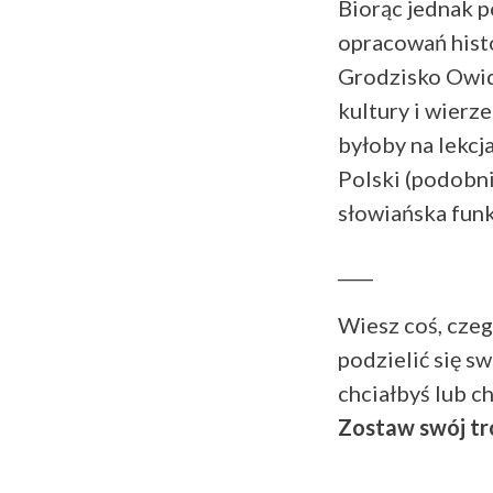
Biorąc jednak p
opracowań histo
Grodzisko Owid
kultury i wierz
byłoby na lekcj
Polski (podobnie
słowiańska fun
____
Wiesz coś, czeg
podzielić się s
chciałbyś lub c
Zostaw swój tr