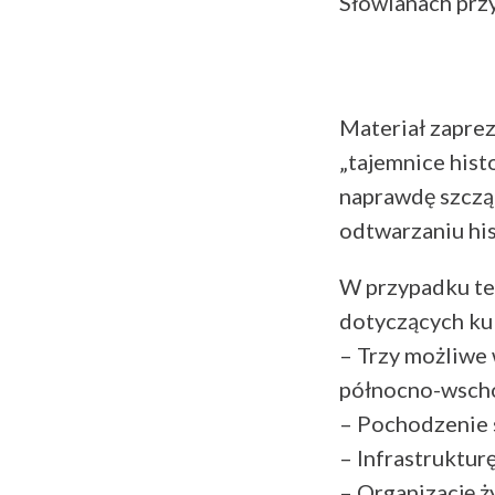
Słowianach prz
Materiał zapre
„tajemnice hist
naprawdę szcząt
odtwarzaniu hist
W przypadku te
dotyczących kult
– Trzy możliwe 
północno-wscho
– Pochodzenie s
– Infrastruktur
– Organizację 