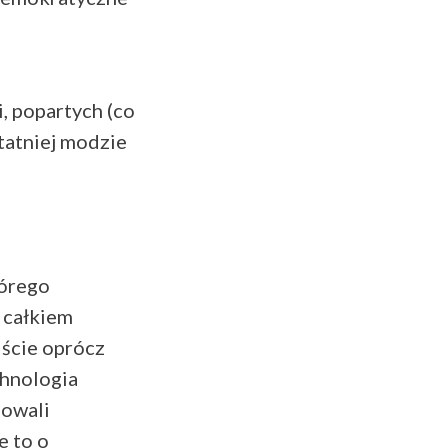
, popartych (co
statniej modzie
tórego
 całkiem
iście oprócz
chnologia
nowali
e to o