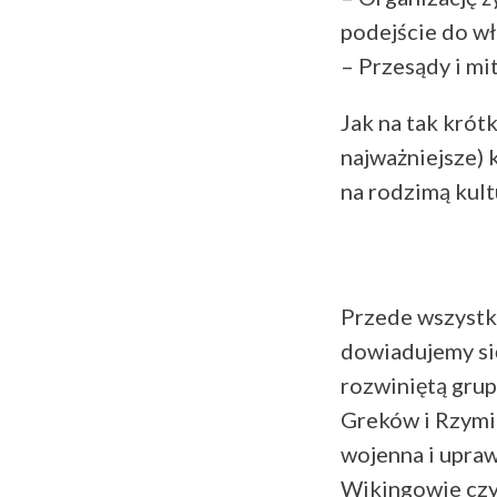
podejście do wł
– Przesądy i mi
Jak na tak krót
najważniejsze) 
na rodzimą kult
Przede wszystki
dowiadujemy się
rozwiniętą grup
Greków i Rzymia
wojenna i upraw
Wikingowie czy 