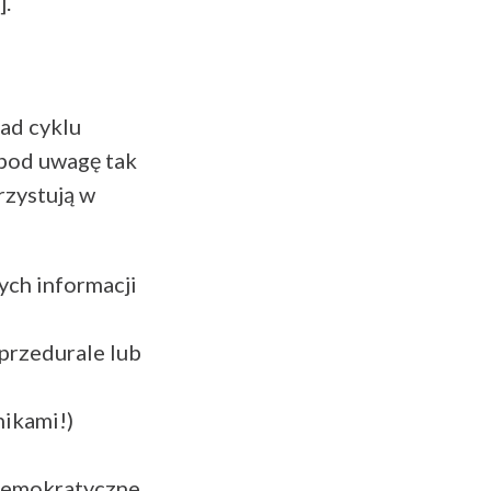
].
ad cyklu
c pod uwagę tak
rzystują w
ch informacji
 przedurale lub
nikami!)
 demokratyczne