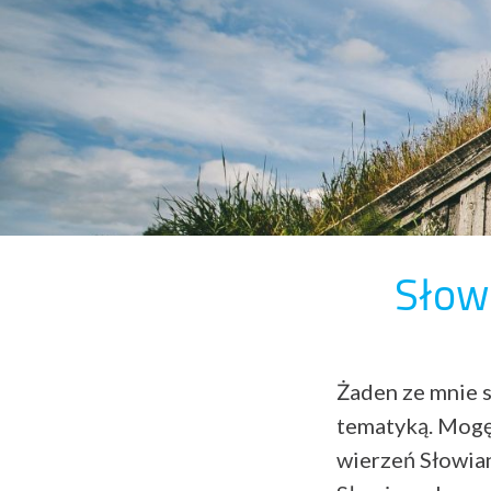
Słow
Żaden ze mnie sl
tematyką. Mogę 
wierzeń Słowian