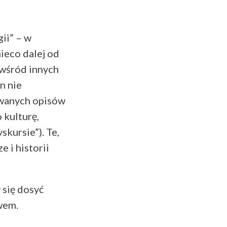
ii” – w
ieco dalej od
 wśród innych
n nie
howanych opisów
 kulturę,
skursie”). Te,
 i historii
 się dosyć
wem.