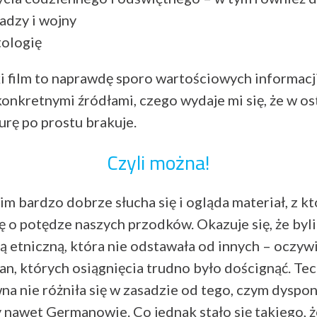
adzy i wojny
tologię
ki film to naprawdę sporo wartościowych informacji
konkretnymi źródłami, czego wydaje mi się, że w o
urę po prostu brakuje.
Czyli można!
m bardzo dobrze słucha się i ogląda materiał, z k
 o potędze naszych przodków. Okazuje się, że byli
ą etniczną, która nie odstawała od innych – oczyw
n, których osiągnięcia trudno było doścignąć. Te
na nie różniła się w zasadzie od tego, czym dyspo
nawet Germanowie. Co jednak stało się takiego, ż