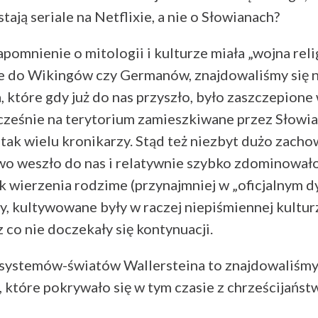
ają seriale na Netflixie, a nie o Słowianach?
pomnienie o mitologii i kulturze miała „wojna relig
e do Wikingów czy Germanów, znajdowaliśmy się n
, które gdy już do nas przyszło, było zaszczepione
cześnie na terytorium zamieszkiwane przez Słowia
 tak wielu kronikarzy. Stąd też niezbyt dużo zac
wo weszło do nas i relatywnie szybko zdominowało
k wierzenia rodzime (przynajmniej w „oficjalnym dy
y, kultywowane były w raczej niepiśmiennej kulturze
 co nie doczekały się kontynuacji.
 systemów-światów Wallersteina to znajdowaliśmy
 które pokrywało się w tym czasie z chrześcijańst