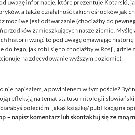
od uwagę informacje, które prezentuje Kotarski, ja
ryków, a także działalność takich ośrodków jak c
z możliwe jest odtwarzanie (chociażby do pewneg
eń przodków zamieszkujących nasze ziemie. Myślę 
ach historii wziąć to pod uwagę omawiając historię 
 do tego, jak robi się to chociażby w Rosji, gdzie 
kcjonuje na zdecydowanie wyższym poziomie).
o nie napisałem, a powinienem w tym poście? Być
woją refleksją na temat statusu mitologii słowiańsk
hciałabyś polecić mi jakąś książkę/ publikację na o
op – napisz komentarz lub skontaktuj się ze mną 