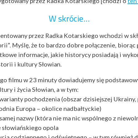
ygotowany przez Radka Kotarskiego [chodzi o
ten
W skrócie…
zentowany przez Radka Kotarskiego wchodzi w skł
orii”. Myślę, że to bardzo dobre połączenie, biorą
kowe informacje, jakie historycy posiadają i wyko
orii i kultury Słowian.
go filmu w 23 minuty dowiadujemy się podstawowy
ury i życia Słowian, a w tym:
warianty pochodzenia (obszar dzisiejszej Ukrainy,
dnia Europa – okolice nadbałtyckie)
amej nazwy (która nie ma nic wspólnego z niewol
ę słowiańskiego opola
życia codziennego i odświętnego – w tym również