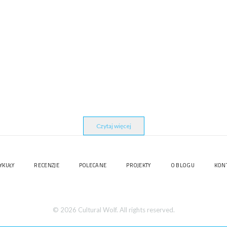
Czytaj więcej
YKUŁY
RECENZJE
POLECANE
PROJEKTY
O BLOGU
KON
© 2026 Cultural Wolf. All rights reserved.