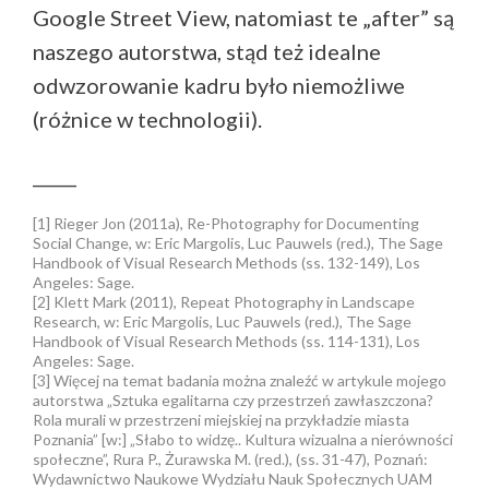
Google Street View, natomiast te „after” są
naszego autorstwa, stąd też idealne
odwzorowanie kadru było niemożliwe
(różnice w technologii).
_____
[1] Rieger Jon (2011a), Re-Photography for Documenting
Social Change, w: Eric Margolis, Luc Pauwels (red.), The Sage
Handbook of Visual Research Methods (ss. 132-149), Los
Angeles: Sage.
[2] Klett Mark (2011), Repeat Photography in Landscape
Research, w: Eric Margolis, Luc Pauwels (red.), The Sage
Handbook of Visual Research Methods (ss. 114-131), Los
Angeles: Sage.
[3] Więcej na temat badania można znaleźć w artykule mojego
autorstwa „Sztuka egalitarna czy przestrzeń zawłaszczona?
Rola murali w przestrzeni miejskiej na przykładzie miasta
Poznania” [w:] „Słabo to widzę.. Kultura wizualna a nierówności
społeczne”, Rura P., Żurawska M. (red.), (ss. 31-47), Poznań:
Wydawnictwo Naukowe Wydziału Nauk Społecznych UAM